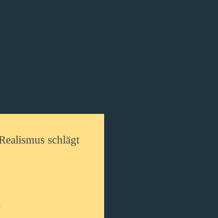
ealismus schlägt
)