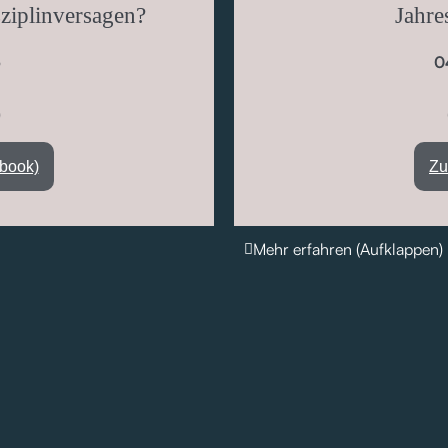
ziplinversagen?
Jahre
6
0
)
kbook)
Zu
Mehr erfahren (Aufklappen)