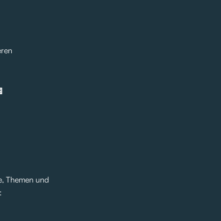
eren

ne, Themen und
: