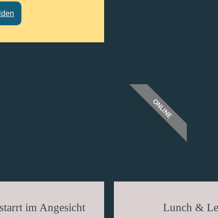
lden
ONLINE
tarrt im Angesicht
Lunch & Lea