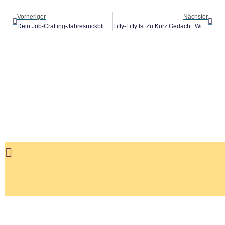
Vorheriger
Nächster
Dein Job-Crafting-Jahresrückblick 2025 | LUNCH & LEARN SERIE N°2
Fifty-Fifty Ist Zu Kurz Gedacht: Wie Wollt Ihr Eigentlich Familie Leben?