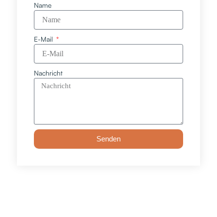
Name
E-Mail
Nachricht
Senden
Zurück
Näch