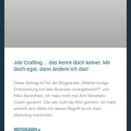
Job Crafting… das kennt doch keiner. Mir
doch egal, dann ändere ich das!
Dieser Beitrag ist Teil der Blogparade „Welche mutige
Entscheidung hat dein Business vorangebracht?“ von
Hilke Barenthien. Ich habe mich mal Anti-Verzetteln-
Coach genannt. Das war nicht als Witz gemeint. Ich habe
wirklich eine Weile mit diesem Begriff durch mein
Marketing manövriert,
WEITERLESEN »