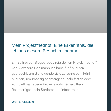
Mein Projektfriedhof: Eine Erkenntnis, die
ich aus diesem Besuch mitnehme
Ein Beitrag zur Blogparade „Zeig deinen Projektfriedhof“
von Alexandra Bohlmann Ich habe fünf Minuten
gebraucht, um die folgende Liste zu schreiben. Fünf
Minuten, um zwanzig angefangene, halb fertige oder
komplett begrabene Projekte aufzuzählen. Kein
Rechtfertigen, kein Sortieren – einfach raus
WEITERLESEN »